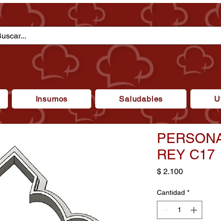
Insumos
Saludables
U
PERSONA
REY C17
Precio
$ 2.100
Cantidad
*