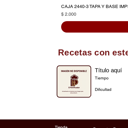
CAJA 2440-3 TAPA Y BASE I
Precio
$ 2.000
Recetas con est
Título aquí
Tiempo
Dificultad
Tienda