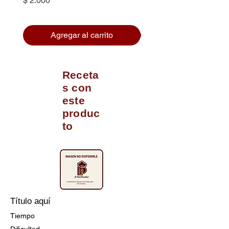
$ 2.000
Agregar al carrito
Receta
s con
este
produc
to
Título aquí
Tiempo
Dificultad