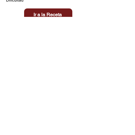
Ir a la Receta
Título aquí
Tiempo
Dificultad
Clic aquí