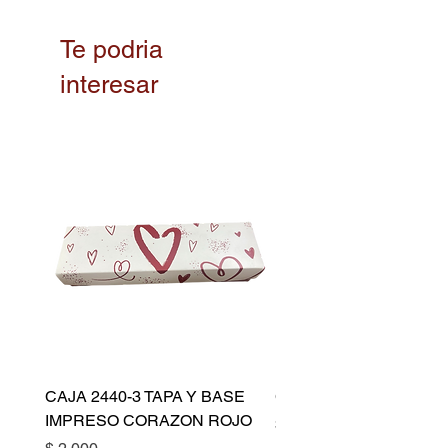
Te podria
interesar
CAJA 2440-3 TAPA Y BASE
CAPACILLO DORADO 
IMPRESO CORAZON ROJO
Precio
$ 10.500
Precio