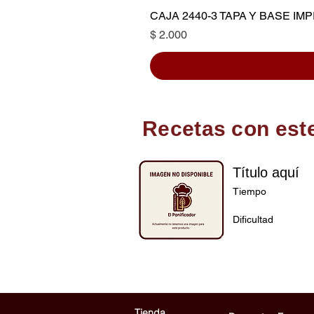
CAJA 2440-3 TAPA Y BASE I
Precio
$ 2.000
Recetas con est
Título aquí
Tiempo
Dificultad
Tienda