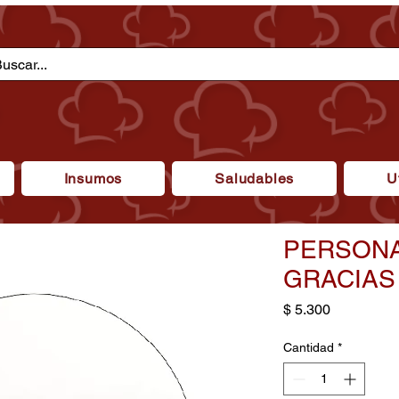
Insumos
Saludables
U
PERSONA
GRACIAS
Precio
$ 5.300
Cantidad
*