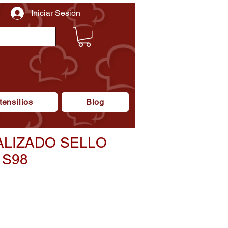
Iniciar Sesion
tensilios
Blog
LIZADO SELLO
 S98