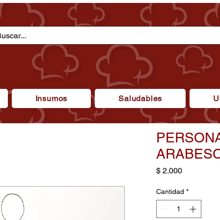
Insumos
Saludables
U
PERSONA
ARABES
Precio
$ 2.000
Cantidad
*