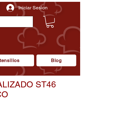
Iniciar Sesion
tensilios
Blog
LIZADO ST46
CO