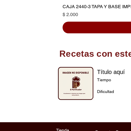
CAJA 2440-3 TAPA Y BASE I
Precio
$ 2.000
Recetas con est
Título aquí
Tiempo
Dificultad
Tienda