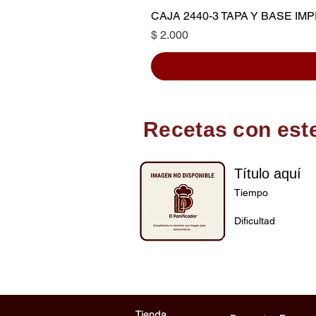
CAJA 2440-3 TAPA Y BASE I
Precio
$ 2.000
Recetas con est
Título aquí
Tiempo
Dificultad
Tienda