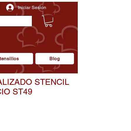
Iniciar Sesion
tensilios
Blog
LIZADO STENCIL
IO ST49