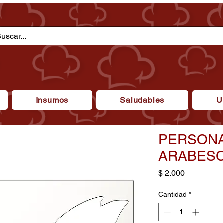
Insumos
Saludables
U
PERSONA
ARABESC
Precio
$ 2.000
Cantidad
*