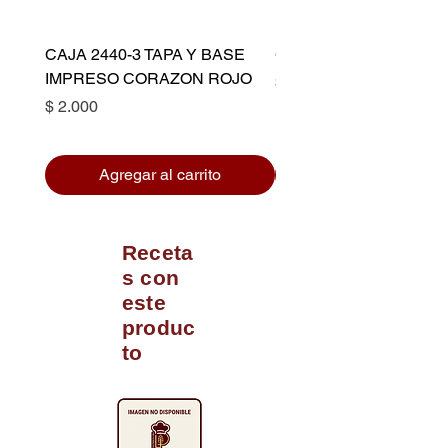
CAJA 2440-3 TAPA Y BASE
CAPACILLO DORADO 
IMPRESO CORAZON ROJO
Precio
$ 10.500
Precio
$ 2.000
Agregar al carrito
Receta
s con
este
produc
to