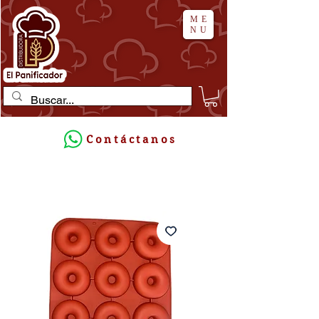
ME
NU
Contáctanos