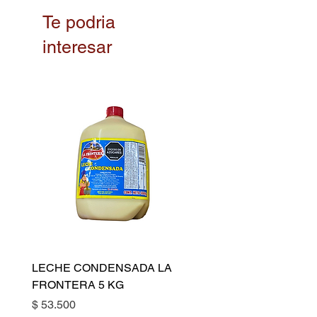
donas caseras, dándoles un
Te podria
acabado perfecto y uniforme.
interesar
LECHE CONDENSADA LA
FRONTERA 5 KG
Precio
$ 53.500