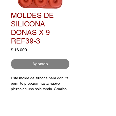
MOLDES DE
SILICONA
DONAS X 9
REF39-3
Precio
$ 16.000
Agotado
Este molde de silicona para donuts
permite preparar hasta nueve
piezas en una sola tanda. Gracias
a su material flexible y
antiadherente, es fácil de
desmoldar y limpiar. Apto para
horno, congelador y microondas,
este molde es ideal para hornear