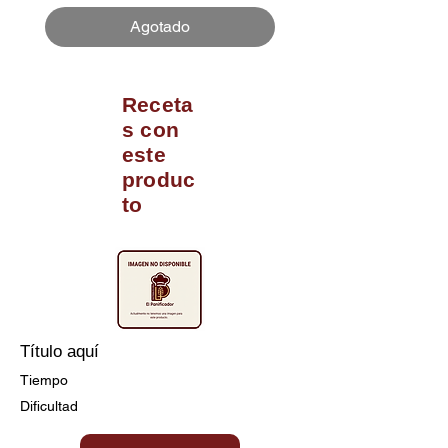
Agotado
Receta
s con
este
produc
to
Título aquí
Tiempo
Dificultad