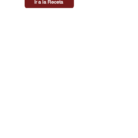
Ir a la Receta
Título aquí
Tiempo
Dificultad
Clic aquí
Tienda