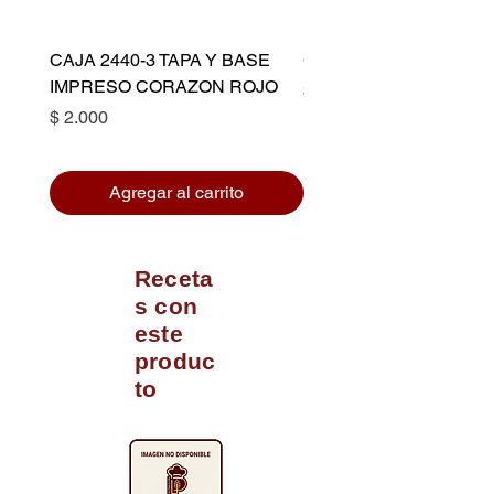
CAJA 2440-3 TAPA Y BASE
CAPACILLO DORADO 
IMPRESO CORAZON ROJO
Precio
$ 10.500
Precio
$ 2.000
Agregar al carrito
Receta
s con
este
produc
to