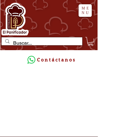
ME
NU
Contáctanos