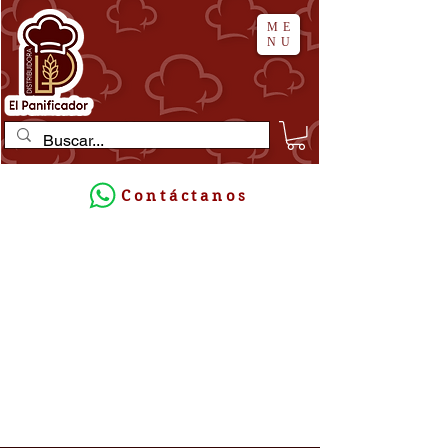
ME
NU
Contáctanos