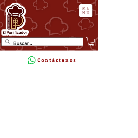
ME
NU
Contáctanos