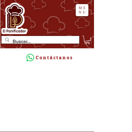
ME
NU
Contáctanos