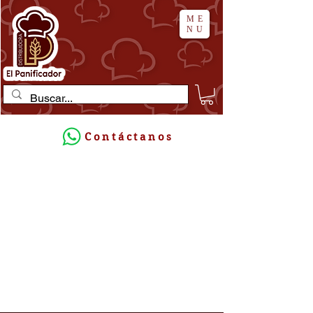
ME
NU
Contáctanos