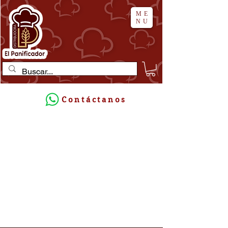
ME
NU
Contáctanos