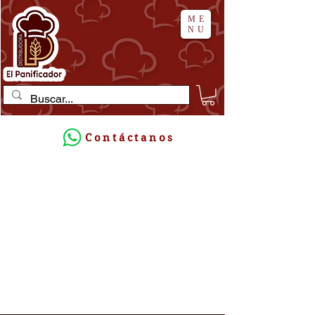
ME
NU
Contáctanos