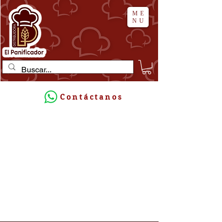
ME
NU
Contáctanos