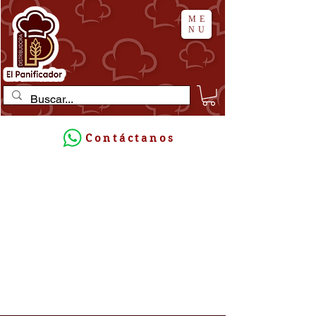
ME
NU
Contáctanos