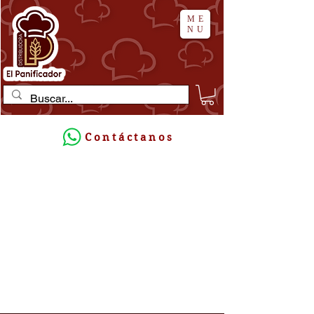
ME
NU
Contáctanos