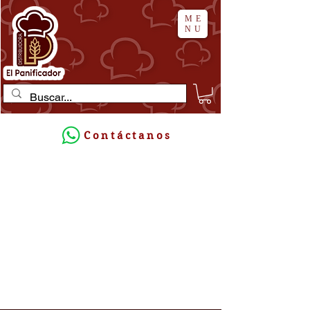
ME
NU
Contáctanos