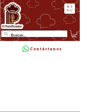
ME
NU
Contáctanos