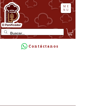
ME
NU
Contáctanos