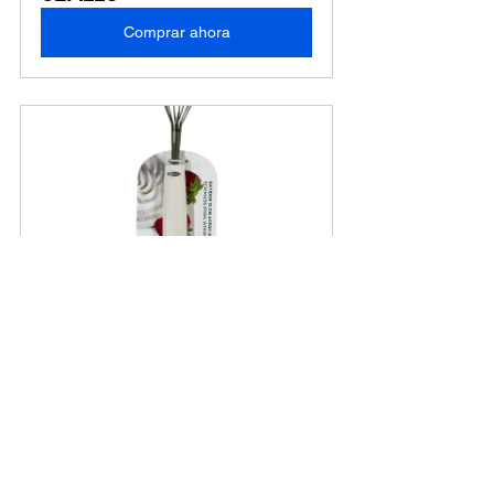
Comprar ahora
76307 BATIDOR DE GLOBO EN 
ACERO PRESS
Comprar ahora
Nos encantaría saber tu opinión! 
¿Has 
probado alguno de estos batidores en 
tus recetas? Cuéntanos en los 