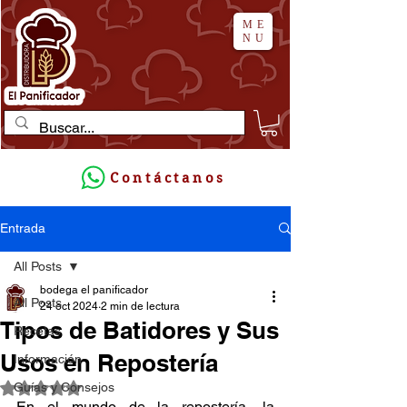
ME
NU
Contáctanos
Entrada
All Posts
bodega el panificador
All Posts
24 oct 2024
2 min de lectura
Tipos de Batidores y Sus
Recetas
Usos en Repostería
Información
Guías y Consejos
Obtuvo NaN de 5 estrellas.
En el mundo de la repostería, la 