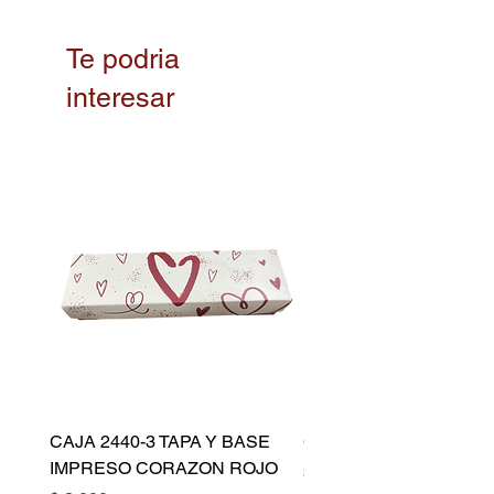
Te podria
interesar
CAJA 2440-3 TAPA Y BASE
CAPACILLO DORADO 
IMPRESO CORAZON ROJO
Precio
$ 10.500