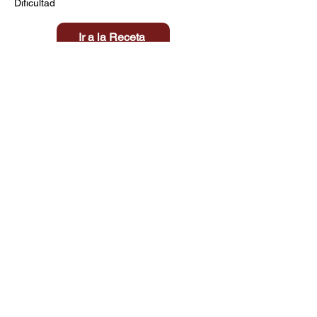
Dificultad
Ir a la Receta
Título aquí
Tiempo
Dificultad
Clic aquí