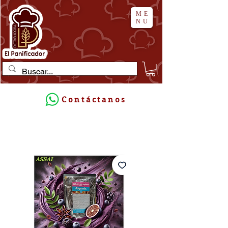
ME
NU
Contáctanos