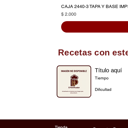
CAJA 2440-3 TAPA Y BASE I
Precio
$ 2.000
Recetas con est
Título aquí
Tiempo
Dificultad
Tienda