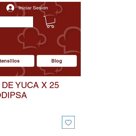
Iniciar Sesion
tensilios
Blog
DE YUCA X 25
ODIPSA
recio
e
ferta