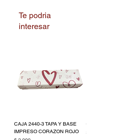
Te podria
interesar
CAJA 2440-3 TAPA Y BASE
CAPACILLO DORADO 
IMPRESO CORAZON ROJO
Precio
$ 10.500
Precio