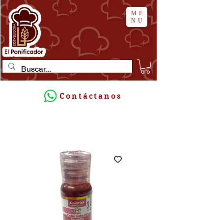
ME
NU
Contáctanos