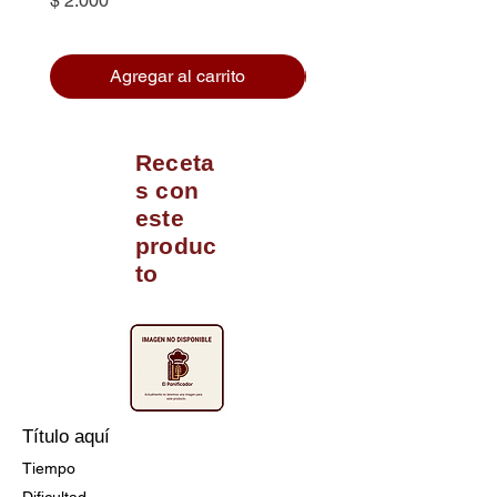
$ 2.000
Agregar al carrito
Receta
s con
este
produc
to
Título aquí
Tiempo
Dificultad