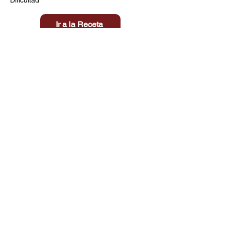
Ir a la Receta
Título aquí
Tiempo
Dificultad
Clic aquí