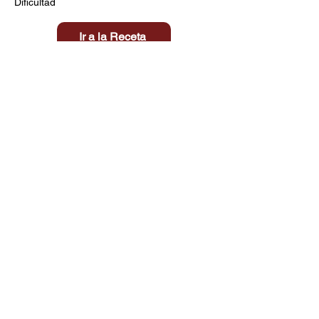
Dificultad
Ir a la Receta
Título aquí
Tiempo
Dificultad
Clic aquí