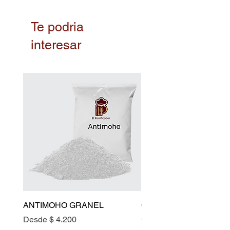
Te podria
interesar
ANTIMOHO GRANEL
CULTIVO PARA YOGU
500 LTRS
Precio de oferta
Desde
$ 4.200