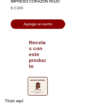
IMPRESO CORAZON ROJO
Precio
$ 10.500
Precio
$ 2.000
Agregar al carrito
Receta
s con
este
produc
to
Título aquí