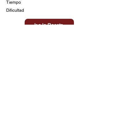
Tiempo
Dificultad
Ir a la Receta
Título aquí
Tiempo
Dificultad
Clic aquí