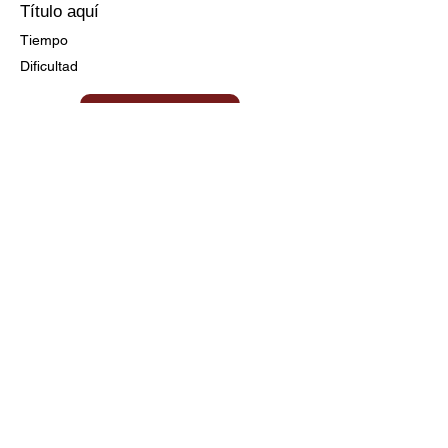
Título aquí
Tiempo
Dificultad
Ir a la Receta
Título aquí
Tiempo
Dificultad
Clic aquí