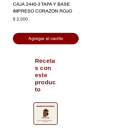
CAJA 2440-3 TAPA Y BASE
CAPACILLO DORADO 
IMPRESO CORAZON ROJO
Precio
$ 10.500
Precio
$ 2.000
Agregar al carrito
Receta
s con
este
produc
to