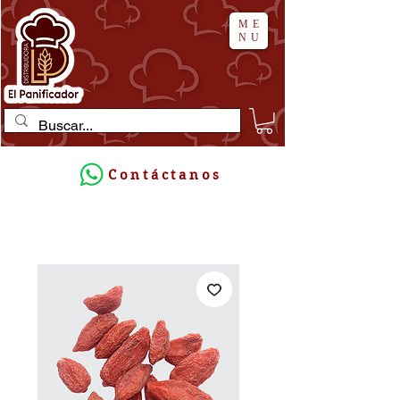
ME
NU
Contáctanos