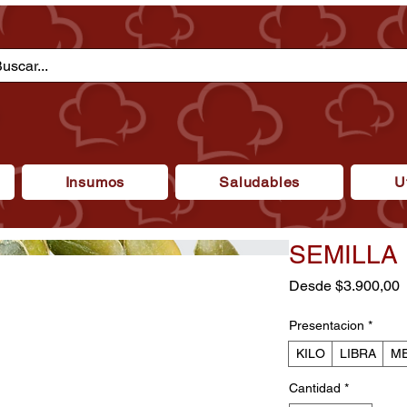
Insumos
Saludables
U
SEMILLA
P
Desde
$3.900,00
d
o
Presentacion
*
KILO
LIBRA
ME
Cantidad
*