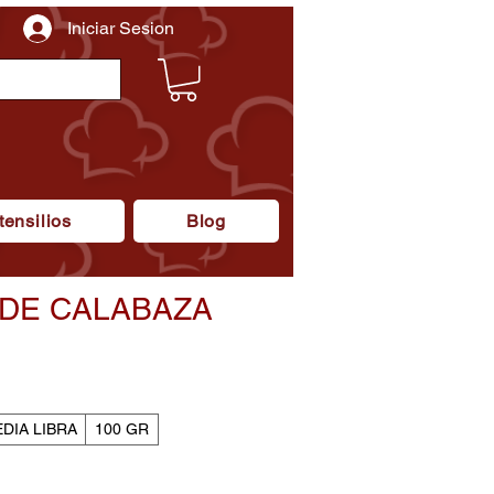
Iniciar Sesion
tensilios
Blog
 DE CALABAZA
recio
e
ferta
DIA LIBRA
100 GR