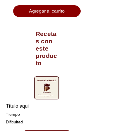
Agregar al carrito
Receta
s con
este
produc
to
Título aquí
Tiempo
Dificultad