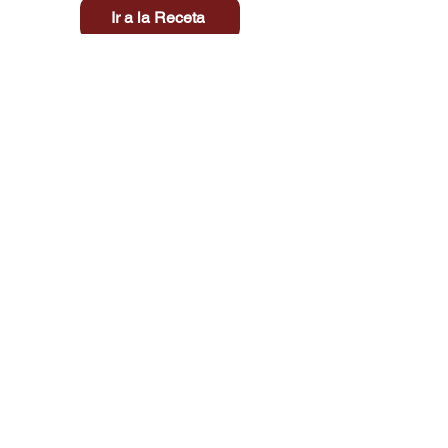
Ir a la Receta
Título aquí
Tiempo
Dificultad
Clic aquí
Tienda