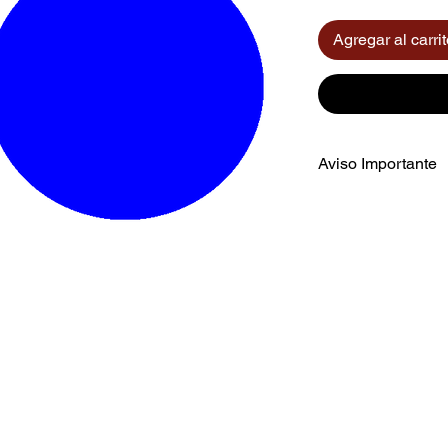
Agregar al carri
Aviso Importante
El color mostrado e
aproximada del prod
según el dispositivo