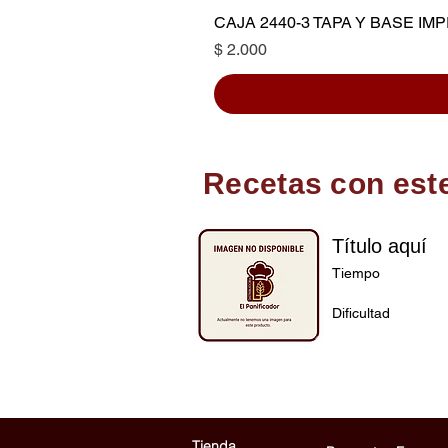
CAJA 2440-3 TAPA Y BASE I
Precio
$ 2.000
Recetas con est
Título aquí
Tiempo
Dificultad
Tienda