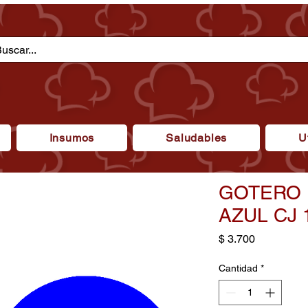
Insumos
Saludables
U
GOTERO 
AZUL CJ 
Precio
$ 3.700
Cantidad
*