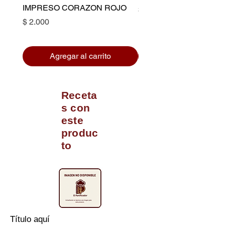
IMPRESO CORAZON ROJO
Precio
$ 10.500
Precio
$ 2.000
Agregar al carrito
Receta
s con
este
produc
to
Título aquí