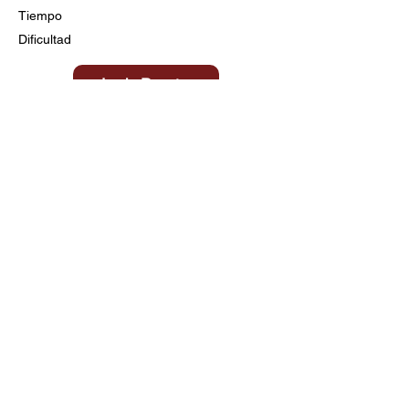
Tiempo
Dificultad
Ir a la Receta
Título aquí
Tiempo
Dificultad
Clic aquí