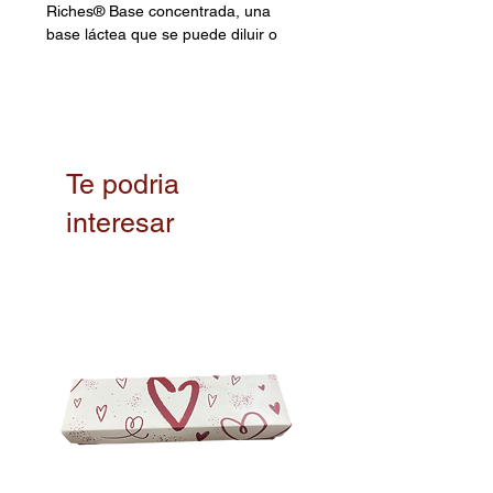
Riches® Base concentrada, una
base láctea que se puede diluir o
mezclar con agua, leche, esencias
y licores. Es el arma secreta para
crear tu propia receta y darle
personalidad a todas tus
preparaciones.
CARACTERÍSTICAS Y
Te podria
BENEFICIOS
interesar
✅Es una base concentrada con el
sabor del jarabe tres leches
tradicional que permite
personalizar su sabor y crear tu
fórmula secreta al mezclar con
otros ingredientes.
✅ Crea tus propias mezclas y
conserva tu toque especial.
✅Mezcla el jarabe concentrado con
líquidos y obten hasta el doble de
su contenido.