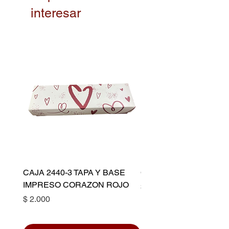
interesar
CAJA 2440-3 TAPA Y BASE
CAPACILLO DORADO 
IMPRESO CORAZON ROJO
Precio
$ 10.500
Precio
$ 2.000