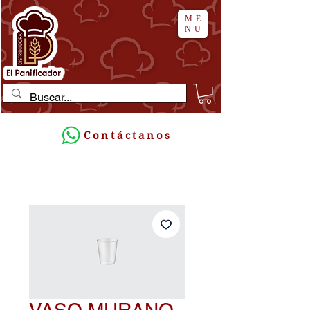
ME
NU
Contáctanos
VASO MURANO