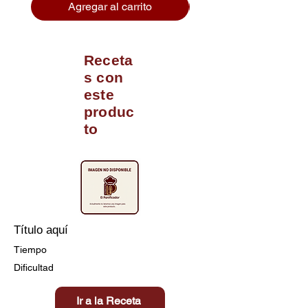
Agregar al carrito
Receta
s con
este
produc
to
Título aquí
Tiempo
Dificultad
Ir a la Receta