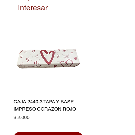
interesar
CAJA 2440-3 TAPA Y BASE
CAPACILLO DORADO 
IMPRESO CORAZON ROJO
Precio
$ 10.500
Precio
$ 2.000