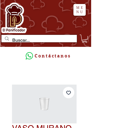
ME
NU
Contáctanos
VASO MURANO