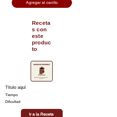
Agregar al carrito
Receta
s con
este
produc
to
Título aquí
Tiempo
Dificultad
Ir a la Receta