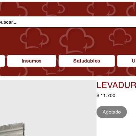
Insumos
Saludables
U
LEVADUR
Precio
$ 11.700
Agotado