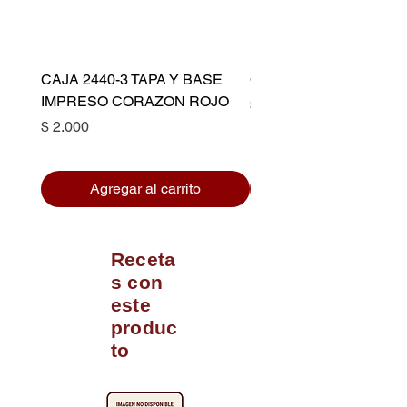
CAJA 2440-3 TAPA Y BASE
CAPACILLO DORADO 
IMPRESO CORAZON ROJO
Precio
$ 10.500
Precio
$ 2.000
Agregar al carrito
Receta
s con
este
produc
to