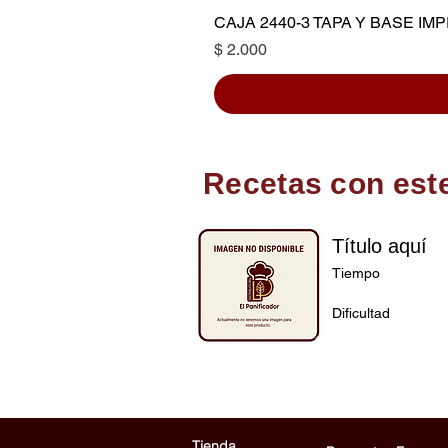
CAJA 2440-3 TAPA Y BASE I
Precio
$ 2.000
Recetas con est
Título aquí
Tiempo
Dificultad
Tienda