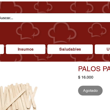
Insumos
Saludables
U
PALOS P
Precio
$ 16.000
Agotado