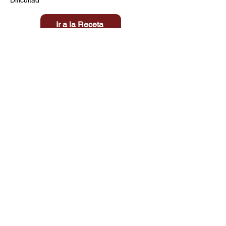
Ir a la Receta
Título aquí
Tiempo
Dificultad
Clic aquí