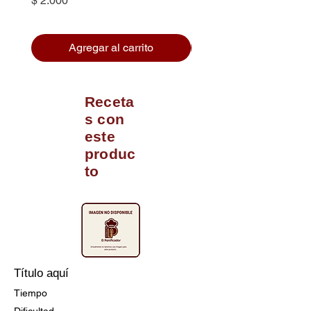
$ 2.000
Agregar al carrito
Receta
s con
este
produc
to
Título aquí
Tiempo
Dificultad