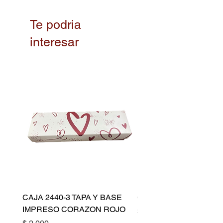
Te podria
interesar
CAJA 2440-3 TAPA Y BASE
CAPACILLO DORADO 
IMPRESO CORAZON ROJO
Precio
$ 10.500
Precio