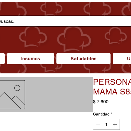
Insumos
Saludables
U
PERSONA
MAMA S8
Precio
$ 7.600
Cantidad
*