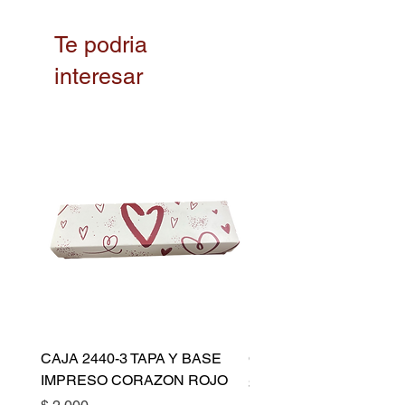
Te podria
interesar
CAJA 2440-3 TAPA Y BASE
CAPACILLO DORADO 
IMPRESO CORAZON ROJO
Precio
$ 10.500
Precio