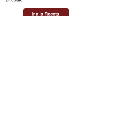
Ir a la Receta
Título aquí
Tiempo
Dificultad
Clic aquí