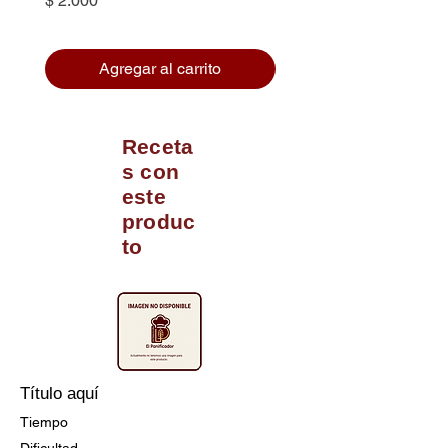
$ 2.000
Agregar al carrito
Receta
s con
este
produc
to
Título aquí
Tiempo
Dificultad