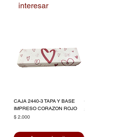
interesar
CAJA 2440-3 TAPA Y BASE
CAPACILLO DORADO 
IMPRESO CORAZON ROJO
Precio
$ 10.500
Precio
$ 2.000