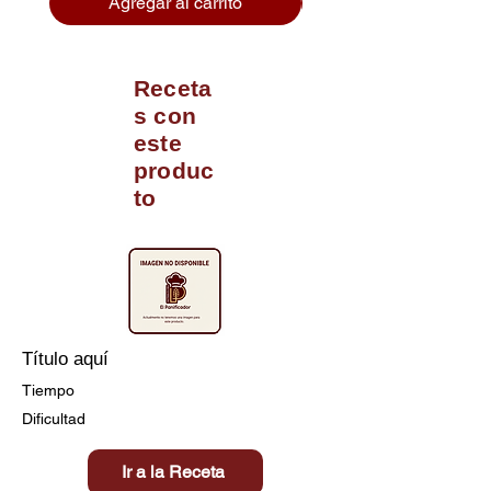
Agregar al carrito
Receta
s con
este
produc
to
Título aquí
Tiempo
Dificultad
Ir a la Receta