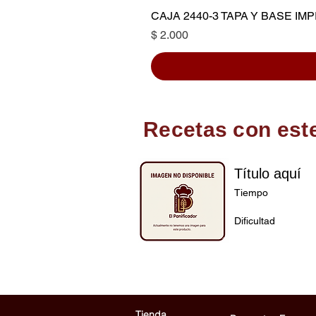
CAJA 2440-3 TAPA Y BASE I
Precio
$ 2.000
Recetas con est
Título aquí
Tiempo
Dificultad
Tienda