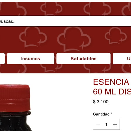
Insumos
Saludables
U
ESENCIA
60 ML DI
Precio
$ 3.100
Cantidad
*