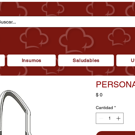
Insumos
Saludables
U
PERSONA
Precio
$ 0
Cantidad
*