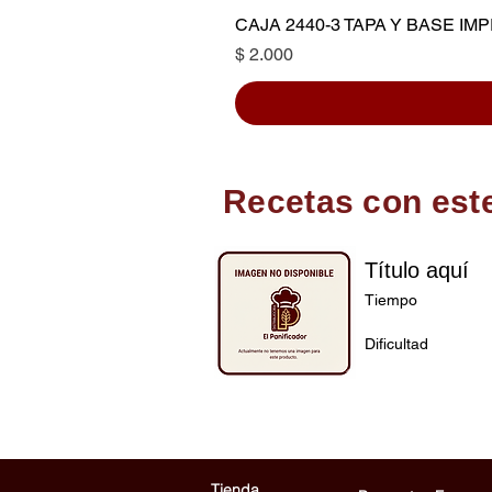
CAJA 2440-3 TAPA Y BASE I
Precio
$ 2.000
Recetas con est
Título aquí
Tiempo
Dificultad
Tienda