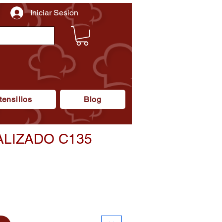
Iniciar Sesion
tensilios
Blog
LIZADO C135