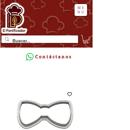
ME
NU
Contáctanos