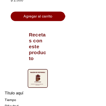
$ 2.000
Agregar al carrito
Receta
s con
este
produc
to
Título aquí
Tiempo
Dificultad