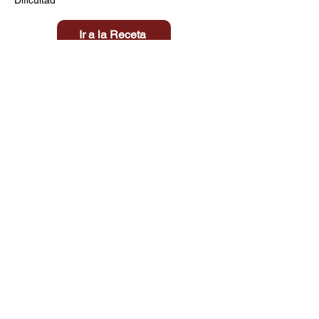
Ir a la Receta
Título aquí
Tiempo
Dificultad
Clic aquí