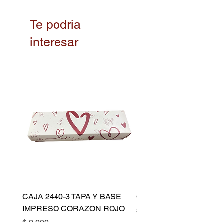
Te podria
interesar
CAJA 2440-3 TAPA Y BASE
CAPACILLO DORADO 
IMPRESO CORAZON ROJO
Precio
$ 10.500
Precio