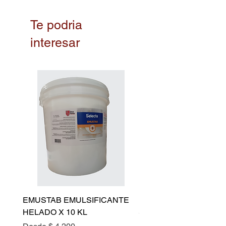
Te podria
interesar
EMUSTAB EMULSIFICANTE
ESTABILIZANTE NEU
HELADO X 10 KL
SELECTA EXTRA 2
Precio de oferta
Precio de oferta