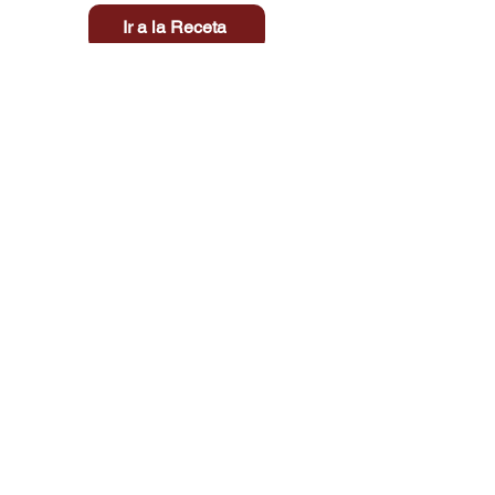
Ir a la Receta
Título aquí
Tiempo
Dificultad
Clic aquí