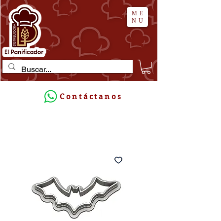
ME
NU
Contáctanos